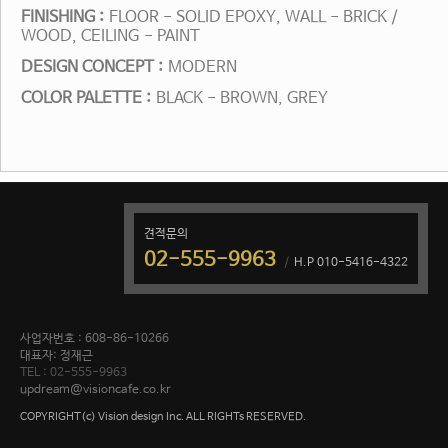
FINISHING :
FLOOR - SOLID EPOXY, WALL - BRICK /
WOOD, CEILING
- PAINT
DESIGN CONCEPT :
MODERN
COLOR PALETTE :
BLACK - BROWN, GREY
견적문의
02-555-9963
H.P 010-5416-4322
사업자번호 : 608-86-10266
대표자: 정재근
TEL : 02-555-9963
updream@visioncafe.co.kr
COPYRIGHT(c) Vision design Inc. ALL RIGHTs RESERVED.