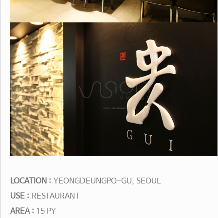
LOCATION :
YEONGDEUNGPO-GU, SEOUL
USE :
RESTAURANT
AREA :
15 PY