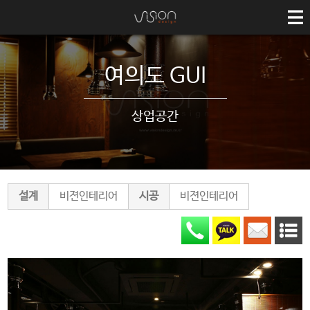
회사소개
COMPANY
여의도 GUI
ABOUT US
HISTORY
상업공간
PARTNERS
SERVICE
NEWS & NOTICE
설계
비젼인테리어
시공
비젼인테리어
LOCATION
인테리어 추천
3D MODELING
포트폴리오
PORTFOLIO INTERIOR
상업공간